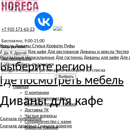
+7 910 171-63-23
Бесплатно, 9:00-21:00
Кресла
Диваны
Стулья
Кровати
Пуфы
Ваш регион?
Для гостиниц
Для кафе
Для ресторанов
Диваны и кресла Честер
Раскладные
Нераскладные
Для гостиниц
Диваны для кафе
Для 
Где посмотреть
Выберите регион
Введите название региона или выберите из списка
Где посмотреть мебель
Главная
О компании
Диваны для кафе
Наши преимущества
Доставка, подъем, сборка
Доставка ТК
Частые вопросы
Сначала популярные
Сотрудничество с нами
Сначала дешёвые
Сначала дорогие
Корзина товаров