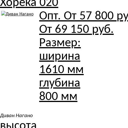
Хорека 020
Опт. От
57 800
ру
От
69 150
руб.
Размер:
ширина
1610 мм
глубина
800 мм
Диван Нагано
высота