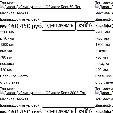
Тон массива:
Тон масси
АМ 411
АМ 411
Обивка:
Обивка:
Диван Дублин угловой
Размер:
Диван Ду
Размер:
Романтика - Романтика. Звездная ночь 53
Велютто (
ВЫБРАТЬ
150 450
руб.
150
ширина
РЕДАКТИРОВАТЬ
КУПИТЬ
ширина
Роз.
Роз.
Артикул:
Артикул:
2200 мм
2200 мм
Хорека 020
Хорека 02
глубина
глубина
1300 мм
1300 мм
высота
высота
780 мм
780 мм
посадка
посадка
420 мм
420 мм
Спальное место
Спальное
отсутствует
отсутствуе
Тон массива:
Тон масси
АМ 411
АМ 411
Обивка:
Обивка:
Диван Дублин угловой
Размер:
Диван Ду
Размер:
Бест (Best Марал) - Бест 50
Бест (Best
ВЫБРАТЬ
150 450
руб.
150
ширина
РЕДАКТИРОВАТЬ
КУПИТЬ
ширина