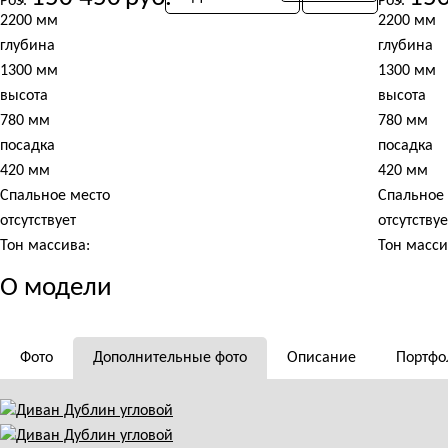
Роз.
Роз.
Артикул:
Артикул:
2200 мм
2200 мм
Хорека 020
Хорека 02
глубина
глубина
1300 мм
1300 мм
высота
высота
780 мм
780 мм
посадка
посадка
420 мм
420 мм
Спальное место
Спальное
отсутствует
отсутствуе
Тон массива:
Тон масси
АМ 411
Черный
О модели
Обивка:
Обивка:
Бриз (Breeze) - Бриз 3002
Вельвет Л
Артикул:
Артикул:
Фото
Дополнительные фото
Описание
Портфо
Хорека 020
Хорека 02