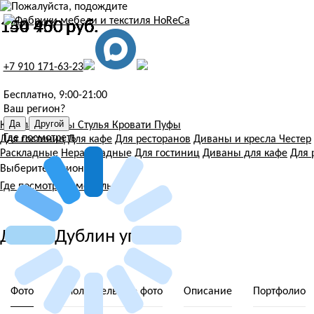
150 450
144 900
150 450
150 450
150 450
150 450
150 450
150 450
руб.
руб.
руб.
руб.
руб.
руб.
руб.
руб.
+7 910 171-63-23
Бесплатно, 9:00-21:00
Ваш регион?
Кресла
Диваны
Стулья
Кровати
Пуфы
Где посмотреть
Для гостиниц
Для кафе
Для ресторанов
Диваны и кресла Честер
Раскладные
Нераскладные
Для гостиниц
Диваны для кафе
Для 
Выберите регион
Где посмотреть мебель
Диван Дублин угловой
Фото
Дополнительные фото
Описание
Портфолио