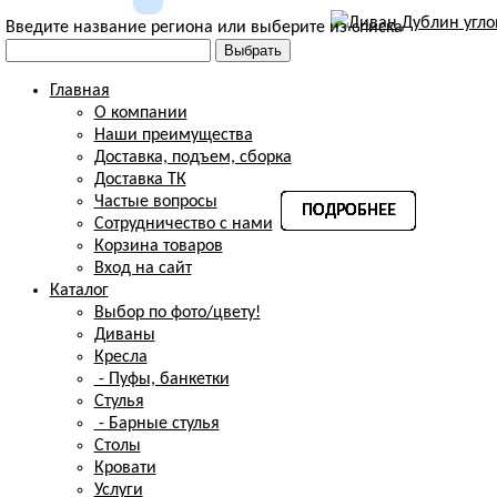
Введите название региона или выберите из списка
Главная
О компании
Наши преимущества
Доставка, подъем, сборка
Доставка ТК
Частые вопросы
ПОДРОБНЕЕ
ПОДРОБНЕЕ
ПОДРОБНЕЕ
ПОДРОБНЕЕ
ПОДРОБНЕЕ
ПОДРОБНЕЕ
ПОДРОБНЕЕ
ПОДРОБНЕЕ
Сотрудничество с нами
Корзина товаров
Вход на сайт
Каталог
Выбор по фото/цвету!
Диваны
Кресла
- Пуфы, банкетки
Стулья
- Барные стулья
Столы
Кровати
Услуги