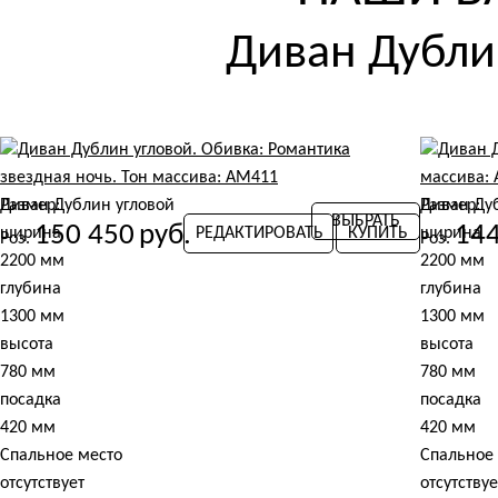
Диван Дубли
Диван Дублин угловой
Размер:
Диван Ду
Размер:
ВЫБРАТЬ
150 450
руб.
144
ширина
РЕДАКТИРОВАТЬ
КУПИТЬ
ширина
Роз.
Роз.
2200 мм
2200 мм
глубина
глубина
1300 мм
1300 мм
высота
высота
780 мм
780 мм
посадка
посадка
420 мм
420 мм
Спальное место
Спальное
отсутствует
отсутствуе