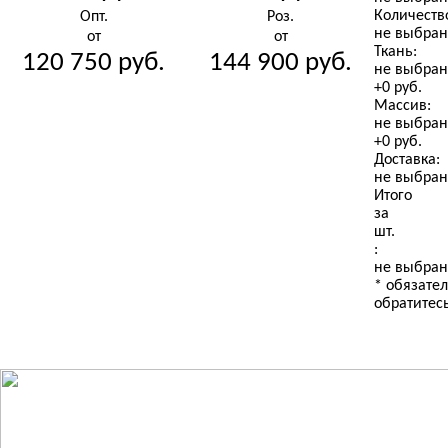
Количеств
Опт.
Роз.
Массив
ТКАНЬ
РАЗМЕР
не выбра
от
от
Ткань:
120 750
руб.
144 900
руб.
не выбра
+
0
руб.
Кол-во
Массив:
МАССИВ
ТКАНЬ
(не выбрано)
не выбран
+
0
руб.
Доставка:
не выбран
выберите
е выбрано)
МАССИВ
КОЛ-ВО
Итого
(не выбрано)
за
шт.
:
е выбрано)
КОЛ-ВО
не выбран
Компаньон
*
обязател
обратитес