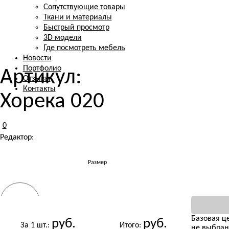
Сопутствующие товары
Ткани и материалы
Быстрый просмотр
3D модели
Где посмотреть мебель
Новости
Портфолио
Артикул:
Отзывы
Контакты
Хорека 020
0
Редактор:
Размер
Ткань
РАЗМЕР
Базовая це
руб.
руб.
За 1 шт.:
Итого:
не выбран