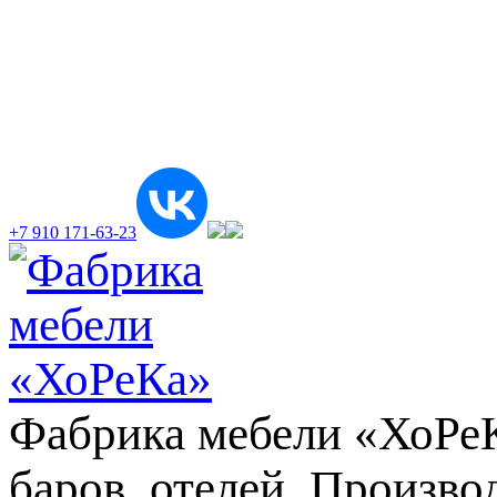
+7 910 171-63-23
Фабрика мебели «ХоРеКа
баров, отелей. Произв