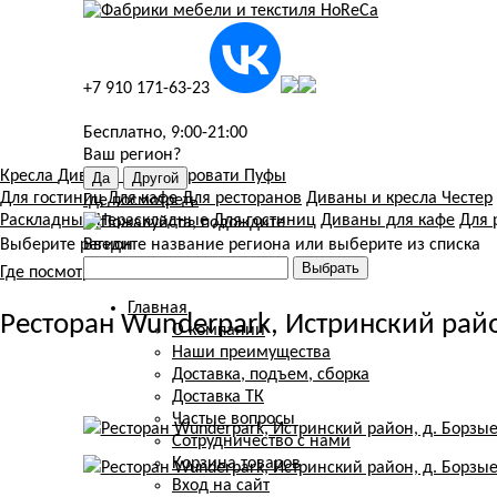
+7 910 171-63-23
Бесплатно, 9:00-21:00
Ваш регион?
Кресла
Диваны
Стулья
Кровати
Пуфы
Для гостиниц
Для кафе
Для ресторанов
Диваны и кресла Честер
Где посмотреть
Раскладные
Нераскладные
Для гостиниц
Диваны для кафе
Для 
Выберите регион
Введите название региона или выберите из списка
Где посмотреть мебель
Главная
Ресторан Wunderpark, Истринский район
О компании
Наши преимущества
Доставка, подъем, сборка
Доставка ТК
Частые вопросы
Сотрудничество с нами
Корзина товаров
Вход на сайт