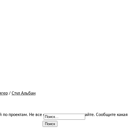
ягер
/
Стул Альбан
й по проектам. Не все они выставлены на сайте. Сообщите как