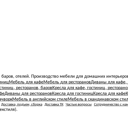
 баров, отелей. Производство мебели для домашних интерьеров
иниц
Мебель для кафе
Мебель для ресторанов
Диваны для кафе, 
стиниц, ресторанов, баров
Кресла для кафе, гостиниц, ресторано
фе
Диваны для ресторанов
Кресла для гостиниц
Кресла для кафе
К
эчворк
Мебель в английском стиле
Мебель в скандинавском сти
Доставка, подъем, сборка
Доставка ТК
Частые вопросы
Сотрудничество с на
екстиля).