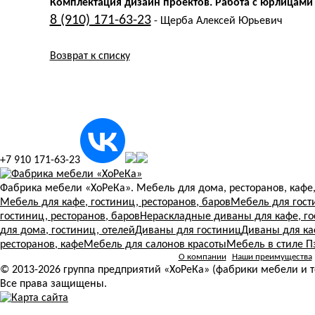
Комплектация дизайн проектов. Работа с юрлицами
8 (910) 171-63-23
- Щерба Алексей Юрьевич
Возврат к списку
+7 910 171-63-23
Фабрика мебели «ХоРеКа». Мебель для дома, ресторанов, кафе,
Мебель для кафе, гостиниц, ресторанов, баров
Мебель для гост
гостиниц, ресторанов, баров
Нераскладные диваны для кафе, го
для дома, гостиниц, отелей
Диваны для гостиниц
Диваны для ка
ресторанов, кафе
Мебель для салонов красоты
Мебель в стиле П
О компании
Наши преимущества
© 2013-2026 группа предприятий «ХоРеКа» (фабрики мебели и т
Все права защищены.