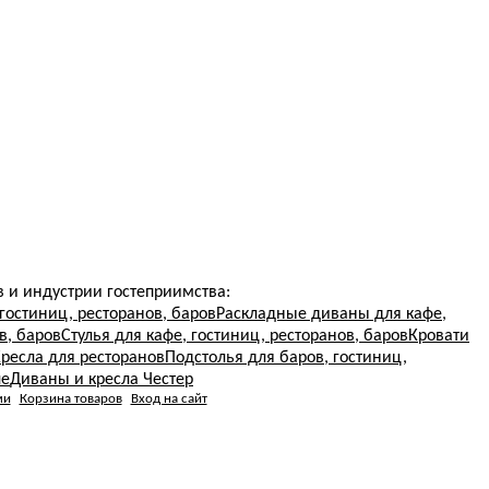
 и индустрии гостеприимства:
гостиниц, ресторанов, баров
Раскладные диваны для кафе,
в, баров
Стулья для кафе, гостиниц, ресторанов, баров
Кровати
ресла для ресторанов
Подстолья для баров, гостиниц,
ле
Диваны и кресла Честер
ми
Корзина товаров
Вход на сайт