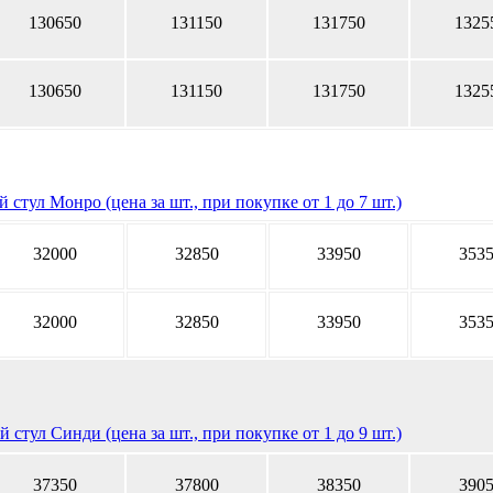
130650
131150
131750
1325
130650
131150
131750
1325
 стул Монро (цена за шт., при покупке от 1 до 7 шт.)
32000
32850
33950
353
32000
32850
33950
353
 стул Синди (цена за шт., при покупке от 1 до 9 шт.)
37350
37800
38350
390