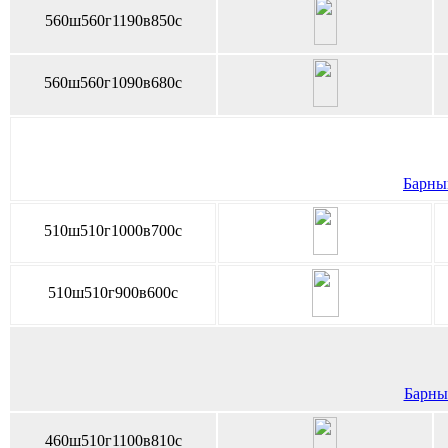
560ш560г1190в850с
560ш560г1090в680с
Барный
510ш510г1000в700с
510ш510г900в600с
Барный
460ш510г1100в810с