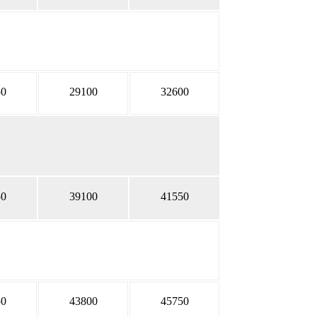
50
29100
32600
50
39100
41550
50
43800
45750