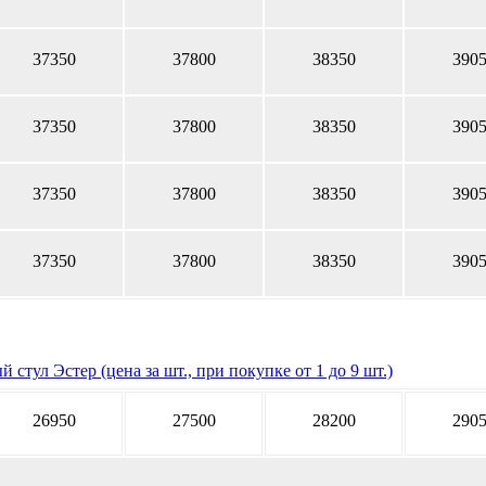
37350
37800
38350
390
37350
37800
38350
390
37350
37800
38350
390
37350
37800
38350
390
й стул Эстер (цена за шт., при покупке от 1 до 9 шт.)
26950
27500
28200
290