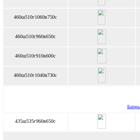
460ш510г1060в750с
460ш510г960в650с
460ш510г910в600с
460ш510г1040в730с
Барны
435ш535г960в650с