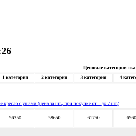
:26
Ценовые категории тка
1 категория
2 категория
3 категория
4 кате
 кресло с ушами (цена за шт., при покупке от 1 до 7 шт.)
56350
58650
61750
656