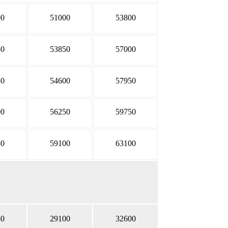
00
51000
53800
50
53850
57000
50
54600
57950
00
56250
59750
50
59100
63100
50
29100
32600