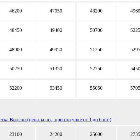
46200
47050
48200
496
48450
49400
50700
522
48900
49950
51250
529
50250
51350
52750
545
52200
53450
55050
570
тка Вилсон (цена за шт., при покупке от 1 до 6 шт.)
23100
24200
25600
273