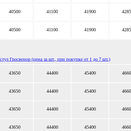
40500
41100
41900
428
40500
41100
41900
428
тул Гросвенор (цена за шт., при покупке от 1 до 7 шт.)
43650
44400
45400
466
43650
44400
45400
466
43650
44400
45400
466
43650
44400
45400
466