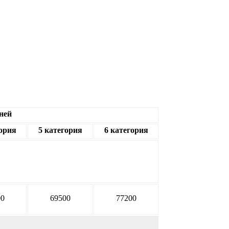
ней
гория
5 категория
6 категория
00
69500
77200