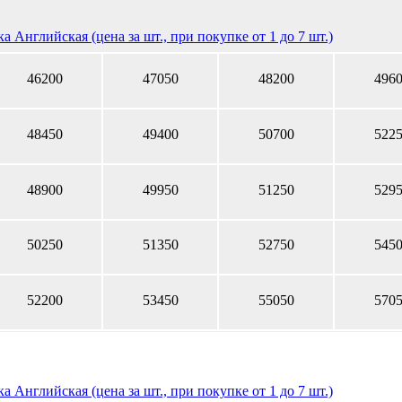
а Английская (цена за шт., при покупке от 1 до 7 шт.)
46200
47050
48200
496
48450
49400
50700
522
48900
49950
51250
529
50250
51350
52750
545
52200
53450
55050
570
а Английская (цена за шт., при покупке от 1 до 7 шт.)