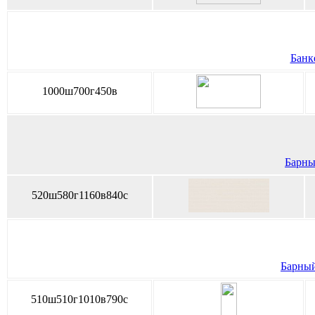
Банке
1000ш700г450в
Барный
520ш580г1160в840с
Барный 
510ш510г1010в790с