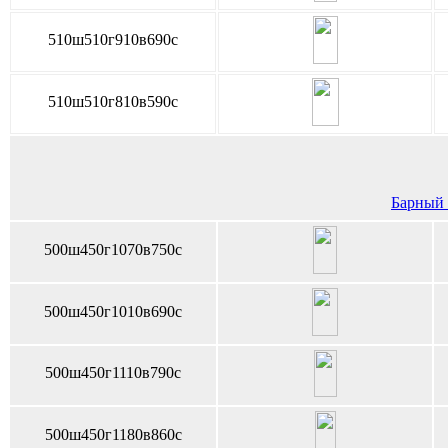
510ш510г910в690с
510ш510г810в590с
Барный с
500ш450г1070в750с
500ш450г1010в690с
500ш450г1110в790с
500ш450г1180в860с