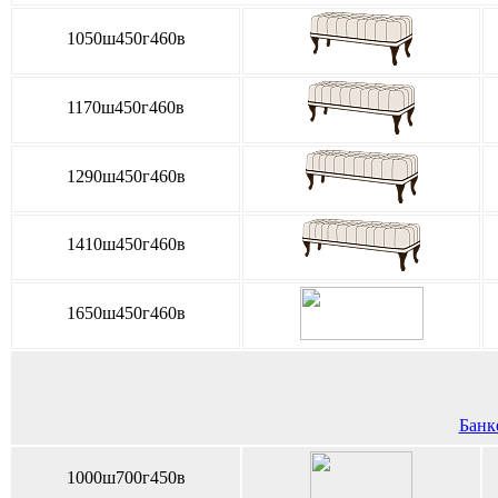
1050ш450г460в
1170ш450г460в
1290ш450г460в
1410ш450г460в
1650ш450г460в
Банке
1000ш700г450в