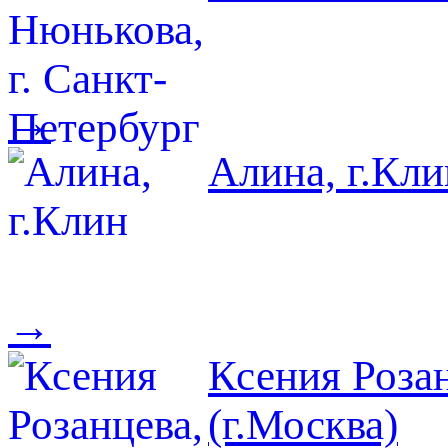
→
Алина, г.Кли
→
Ксения Роза
(г.Москва)