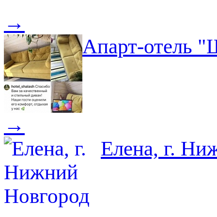
→
Апарт-отель "
→
Елена, г. Н
→