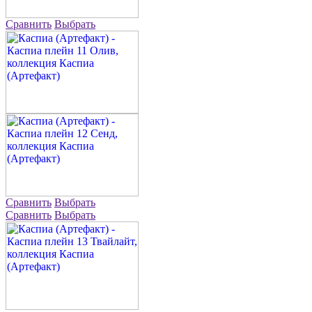
Сравнить
Выбрать
Сравнить
Выбрать
Сравнить
Выбрать