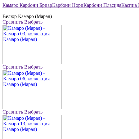
Камаро
Карбони Бриар
Карбони Нори
Карбони Пласида
Каспиа
Велюр
Камаро (Марал)
Сравнить
Выбрать
Сравнить
Выбрать
Сравнить
Выбрать