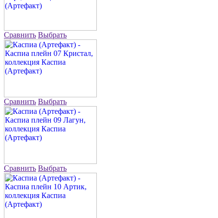
Сравнить
Выбрать
Сравнить
Выбрать
Сравнить
Выбрать