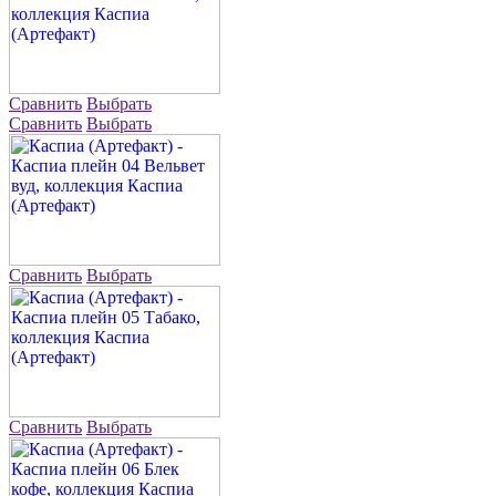
Сравнить
Выбрать
Сравнить
Выбрать
Сравнить
Выбрать
Сравнить
Выбрать