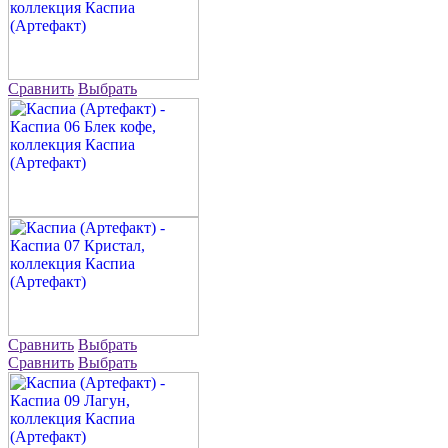
Сравнить
Выбрать
Сравнить
Выбрать
Сравнить
Выбрать