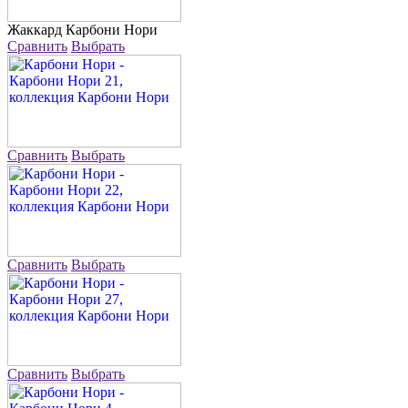
Жаккард
Карбони Нори
Сравнить
Выбрать
Сравнить
Выбрать
Сравнить
Выбрать
Сравнить
Выбрать