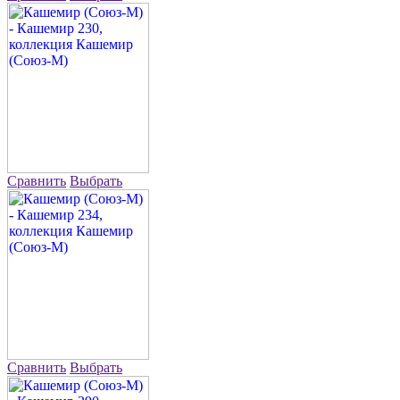
Сравнить
Выбрать
Сравнить
Выбрать