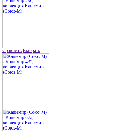
Сравнить
Выбрать