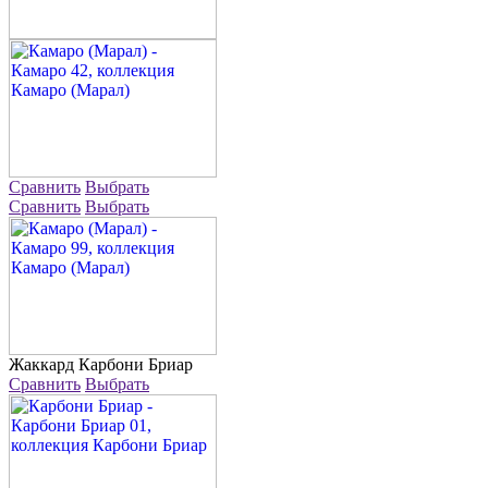
Сравнить
Выбрать
Сравнить
Выбрать
Жаккард
Карбони Бриар
Сравнить
Выбрать