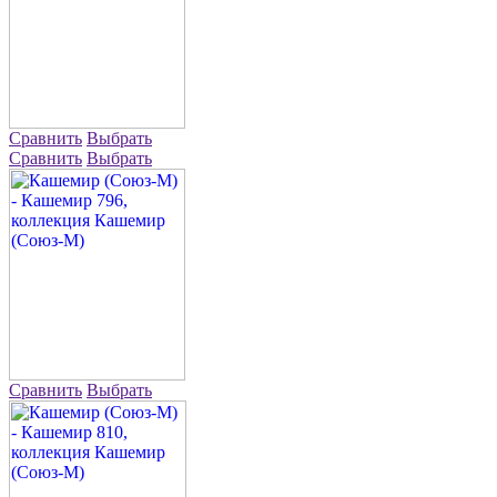
Сравнить
Выбрать
Сравнить
Выбрать
Сравнить
Выбрать