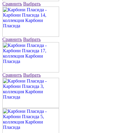
Сравнить
Выбрать
Сравнить
Выбрать
Сравнить
Выбрать