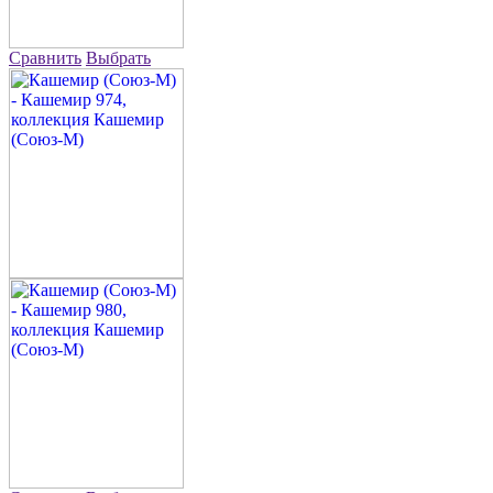
Сравнить
Выбрать