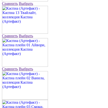
Сравнить
Выбрать
Сравнить
Выбрать
Сравнить
Выбрать