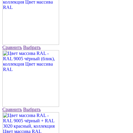
Сравнить
Выбрать
Сравнить
Выбрать