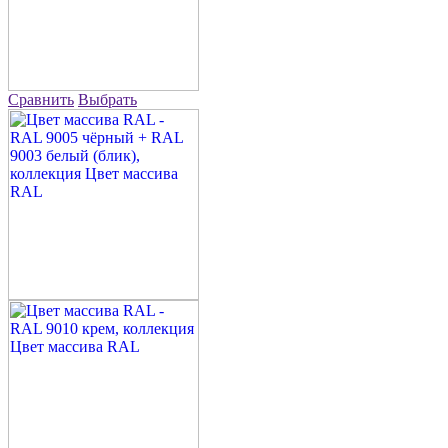
Сравнить
Выбрать