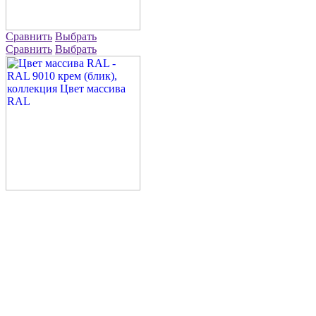
Сравнить
Выбрать
Сравнить
Выбрать