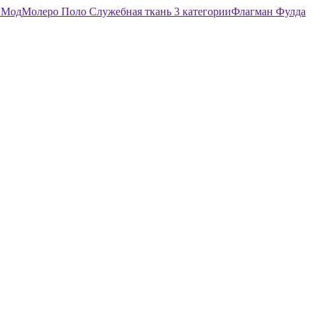
л
Мод
Молеро
Поло
Служебная ткань 3 категории
Флагман
Фулда