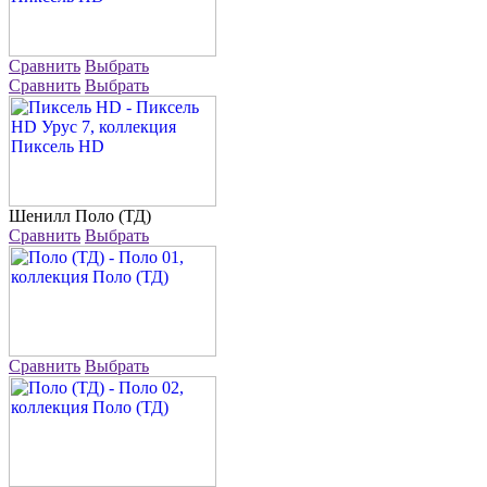
Сравнить
Выбрать
Сравнить
Выбрать
Шенилл
Поло (ТД)
Сравнить
Выбрать
Сравнить
Выбрать