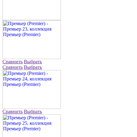
Сравнить
Выбрать
Сравнить
Выбрать
Сравнить
Выбрать