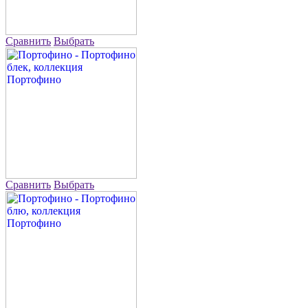
Сравнить
Выбрать
Сравнить
Выбрать