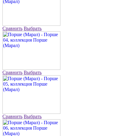
Сравнить
Выбрать
Сравнить
Выбрать
Сравнить
Выбрать