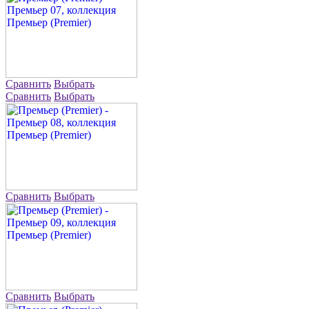
Сравнить
Выбрать
Сравнить
Выбрать
Сравнить
Выбрать
Сравнить
Выбрать