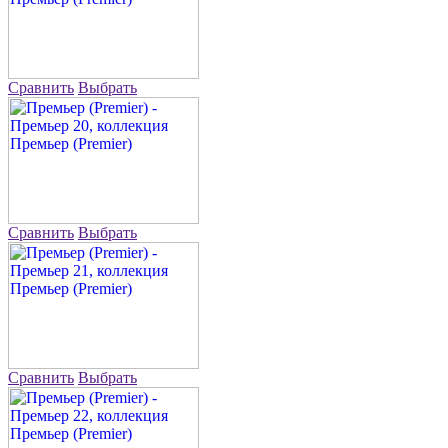
Сравнить
Выбрать
Сравнить
Выбрать
Сравнить
Выбрать