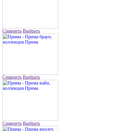
Сравнить
Выбрать
Сравнить
Выбрать
Сравнить
Выбрать