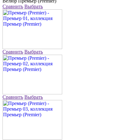
Велюр
Премьер (Premier)
Сравнить
Выбрать
Сравнить
Выбрать
Сравнить
Выбрать