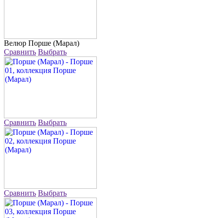
Велюр
Порше (Марал)
Сравнить
Выбрать
Сравнить
Выбрать
Сравнить
Выбрать