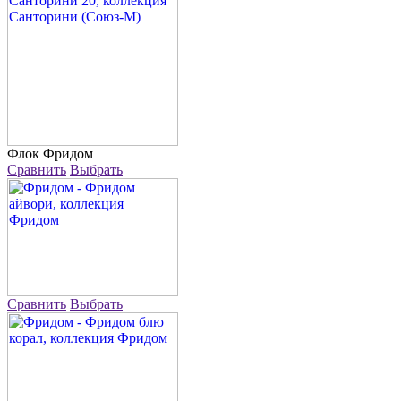
Флок
Фридом
Сравнить
Выбрать
Сравнить
Выбрать