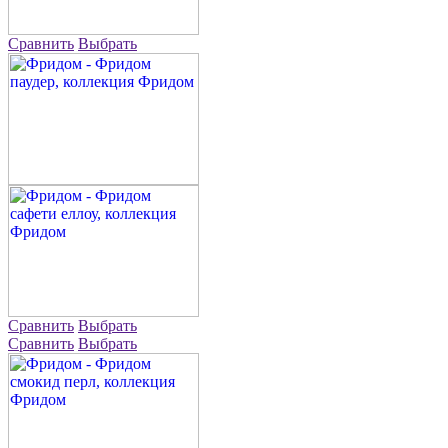
Сравнить
Выбрать
Сравнить
Выбрать
Сравнить
Выбрать