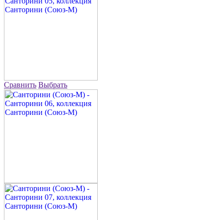
Сравнить
Выбрать