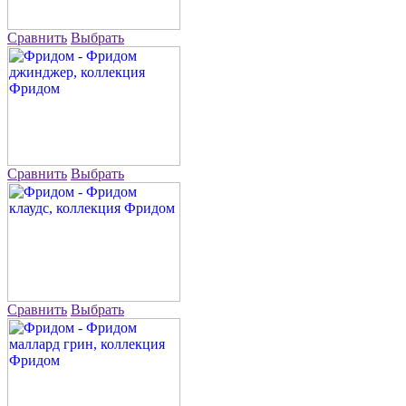
Сравнить
Выбрать
Сравнить
Выбрать
Сравнить
Выбрать