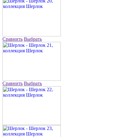
Сравнить
Выбрать
Сравнить
Выбрать