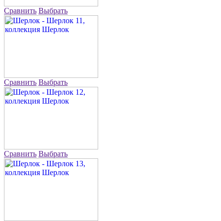
Сравнить
Выбрать
Сравнить
Выбрать
Сравнить
Выбрать