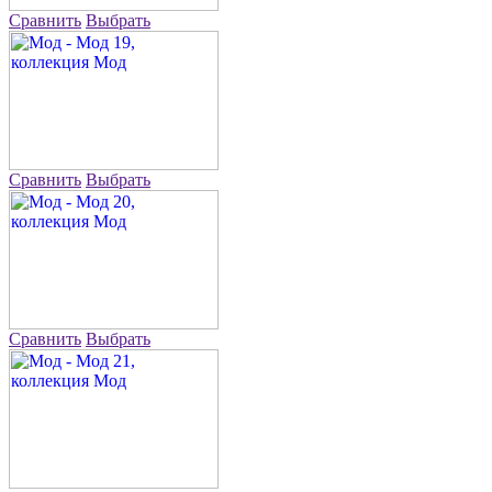
Сравнить
Выбрать
Сравнить
Выбрать
Сравнить
Выбрать