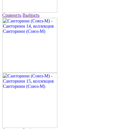
Сравнить
Выбрать