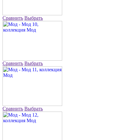
Сравнить
Выбрать
Сравнить
Выбрать
Сравнить
Выбрать