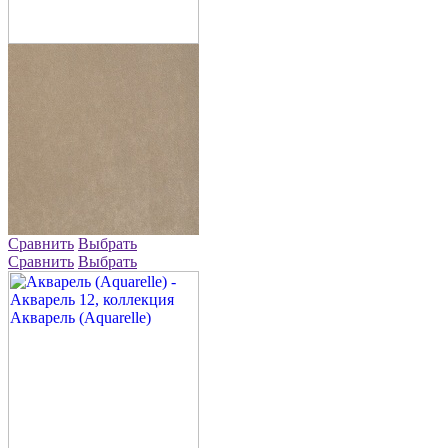
Сравнить
Выбрать
Сравнить
Выбрать