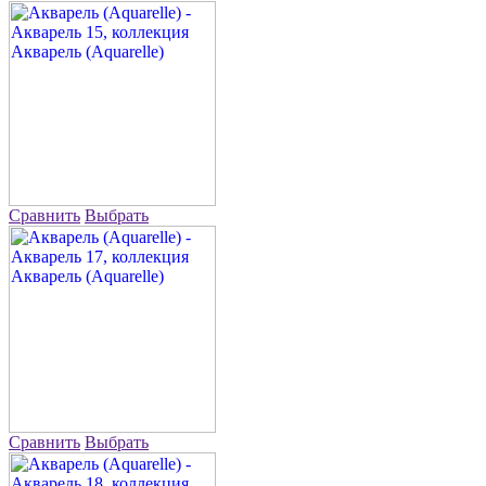
Сравнить
Выбрать
Сравнить
Выбрать