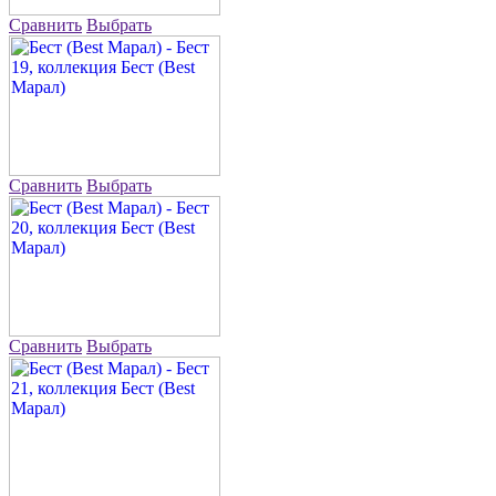
Сравнить
Выбрать
Сравнить
Выбрать
Сравнить
Выбрать