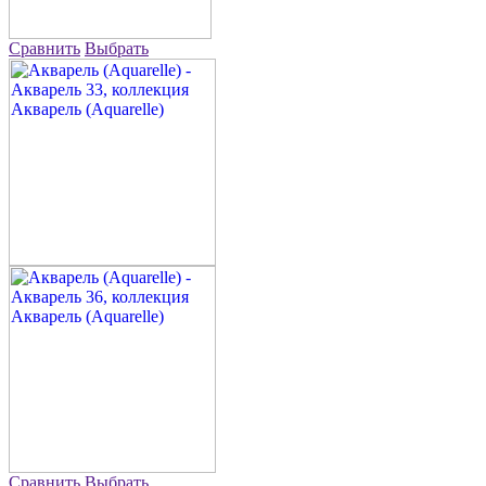
Сравнить
Выбрать
Сравнить
Выбрать