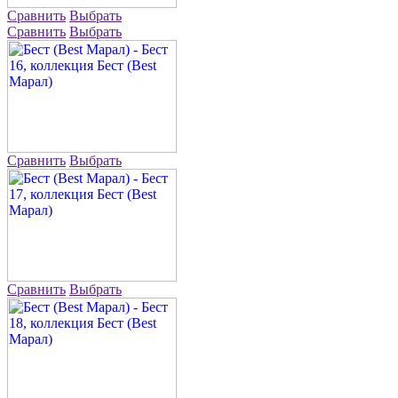
Сравнить
Выбрать
Сравнить
Выбрать
Сравнить
Выбрать
Сравнить
Выбрать