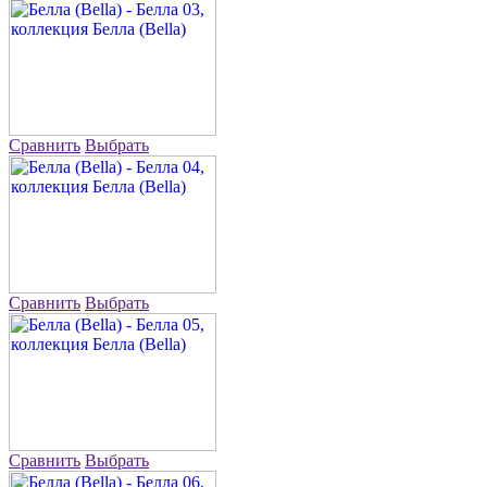
Сравнить
Выбрать
Сравнить
Выбрать
Сравнить
Выбрать