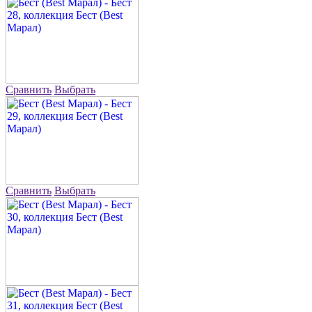
Сравнить
Выбрать
Сравнить
Выбрать