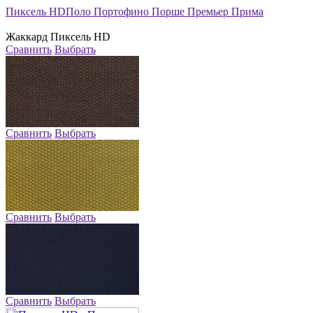
Пиксель HD
Поло
Портофино
Порше
Премьер
Прима
Жаккард
Пиксель HD
Сравнить
Выбрать
Сравнить
Выбрать
Сравнить
Выбрать
Сравнить
Выбрать