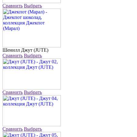
Сравнить
Выбрать
Шенилл
Джут (JUTE)
Сравнить
Выбрать
Сравнить
Выбрать
Сравнить
Выбрать