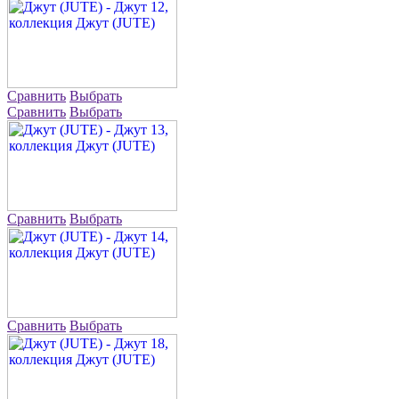
Сравнить
Выбрать
Сравнить
Выбрать
Сравнить
Выбрать
Сравнить
Выбрать