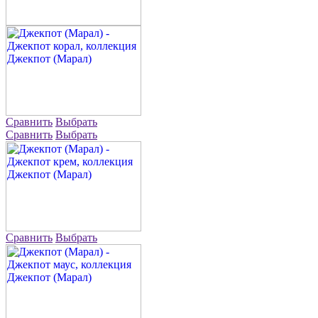
Сравнить
Выбрать
Сравнить
Выбрать
Сравнить
Выбрать