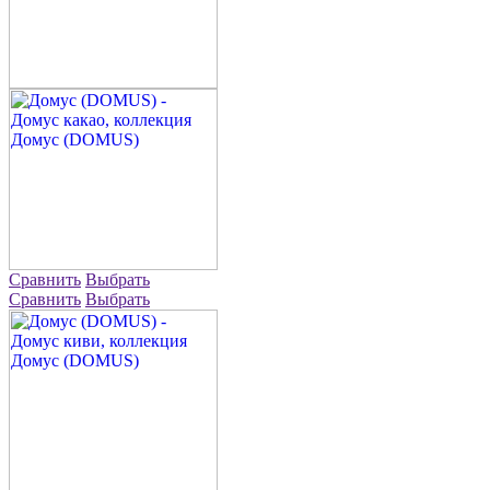
Сравнить
Выбрать
Сравнить
Выбрать