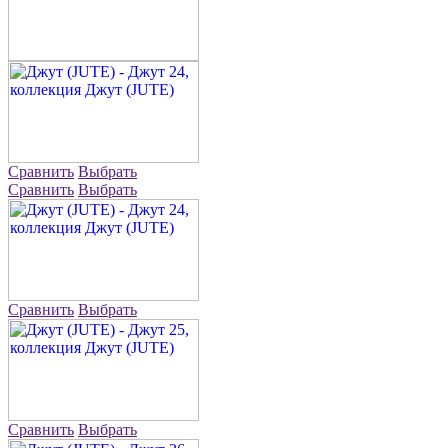
Сравнить
Выбрать
Сравнить
Выбрать
Сравнить
Выбрать
Сравнить
Выбрать