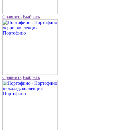
Сравнить
Выбрать
Сравнить
Выбрать