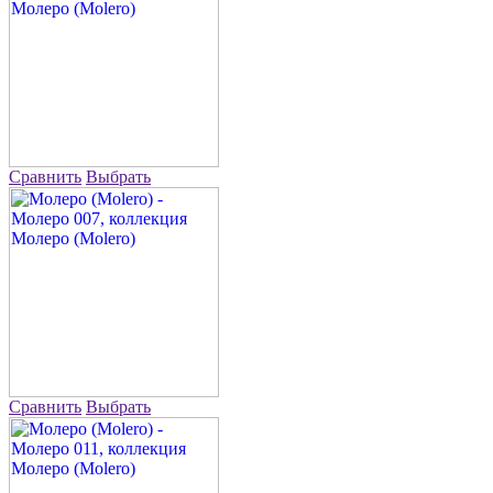
Сравнить
Выбрать
Сравнить
Выбрать