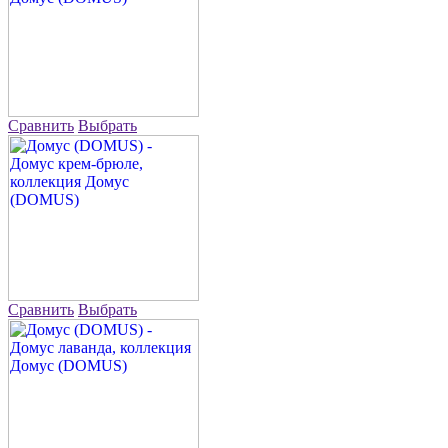
Сравнить
Выбрать
Сравнить
Выбрать