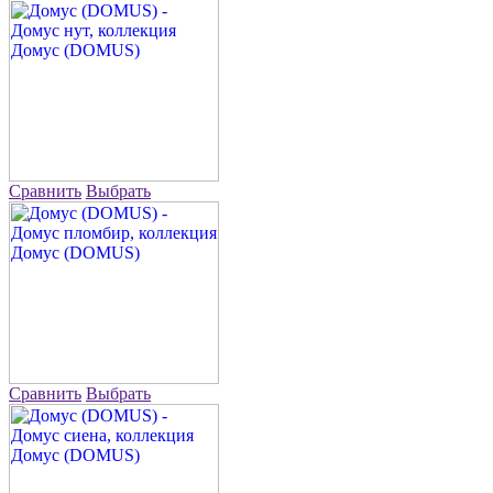
Сравнить
Выбрать
Сравнить
Выбрать