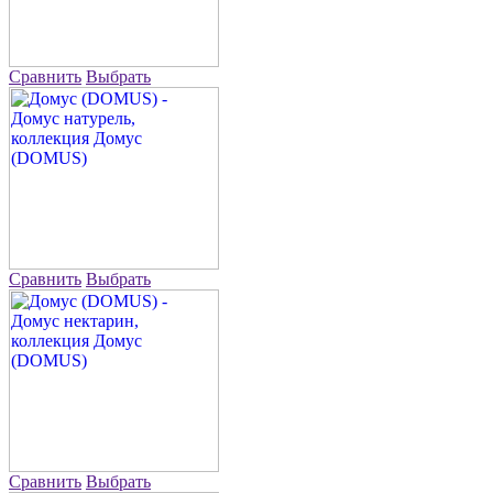
Сравнить
Выбрать
Сравнить
Выбрать
Сравнить
Выбрать