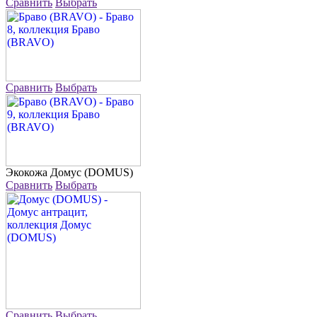
Сравнить
Выбрать
Сравнить
Выбрать
Экокожа
Домус (DOMUS)
Сравнить
Выбрать
Сравнить
Выбрать