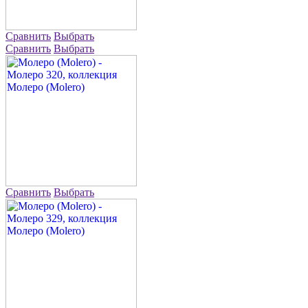
Сравнить
Выбрать
Сравнить
Выбрать
Сравнить
Выбрать