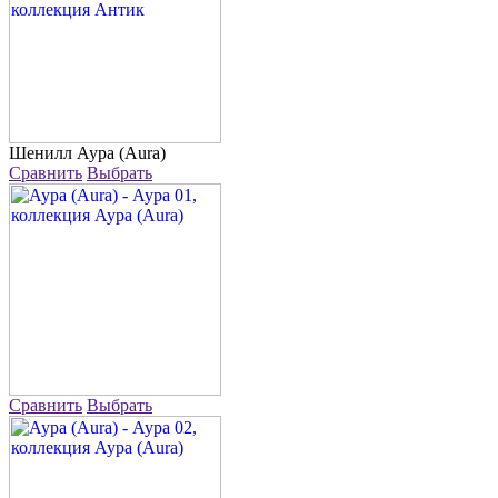
Шенилл
Аура (Aura)
Сравнить
Выбрать
Сравнить
Выбрать