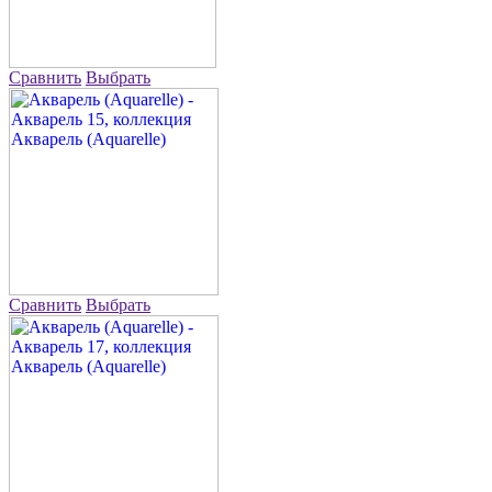
Сравнить
Выбрать
Сравнить
Выбрать