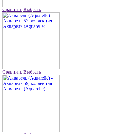
Сравнить
Выбрать
Сравнить
Выбрать