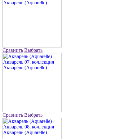
Сравнить
Выбрать
Сравнить
Выбрать