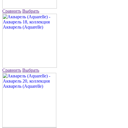
Сравнить
Выбрать
Сравнить
Выбрать