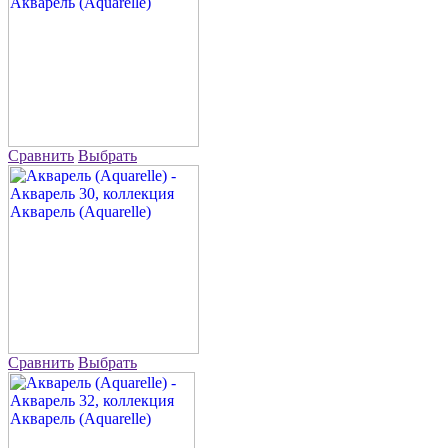
Сравнить
Выбрать
Сравнить
Выбрать