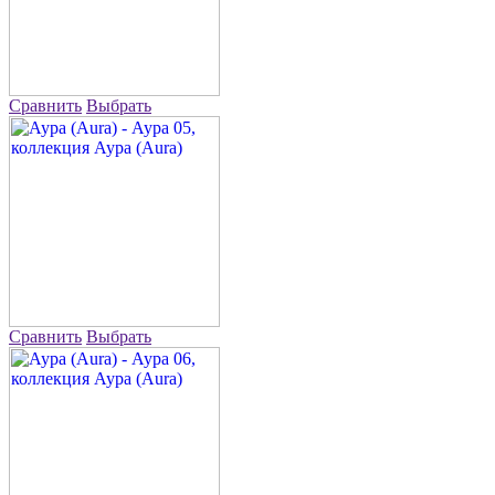
Сравнить
Выбрать
Сравнить
Выбрать