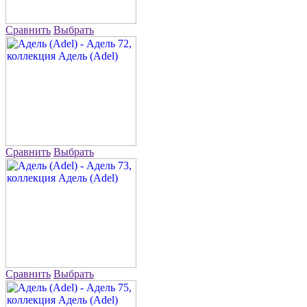
Сравнить
Выбрать
Сравнить
Выбрать
Сравнить
Выбрать