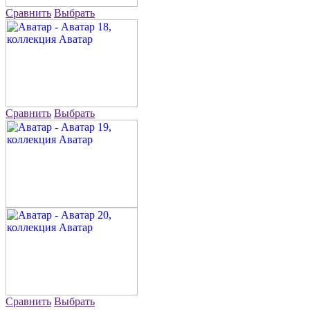
Сравнить
Выбрать
Сравнить
Выбрать
Сравнить
Выбрать