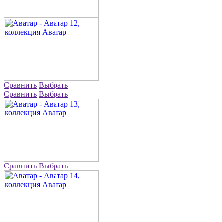
Сравнить
Выбрать
Сравнить
Выбрать
Сравнить
Выбрать