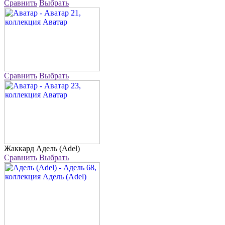
Сравнить
Выбрать
Сравнить
Выбрать
Жаккард
Адель (Adel)
Сравнить
Выбрать