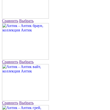
Сравнить
Выбрать
Сравнить
Выбрать
Сравнить
Выбрать