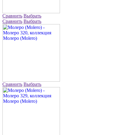
Сравнить
Выбрать
Сравнить
Выбрать
Сравнить
Выбрать