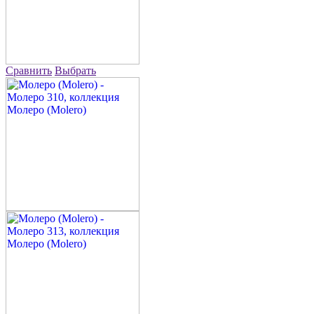
Сравнить
Выбрать