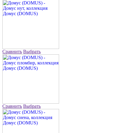
Сравнить
Выбрать
Сравнить
Выбрать