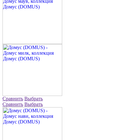
Сравнить
Выбрать
Сравнить
Выбрать