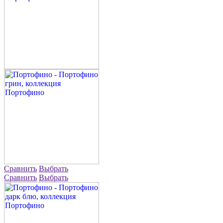
Сравнить
Выбрать
Сравнить
Выбрать