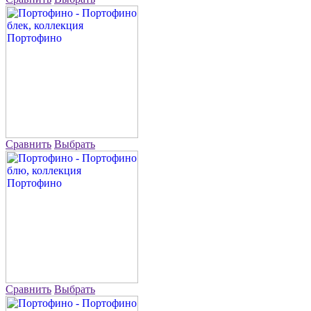
Сравнить
Выбрать
Сравнить
Выбрать