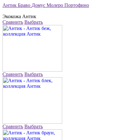
Антик
Браво
Домус
Молеро
Портофино
Экокожа
Антик
Сравнить
Выбрать
Сравнить
Выбрать
Сравнить
Выбрать