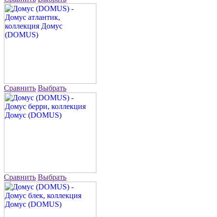
Сравнить
Выбрать
Сравнить
Выбрать