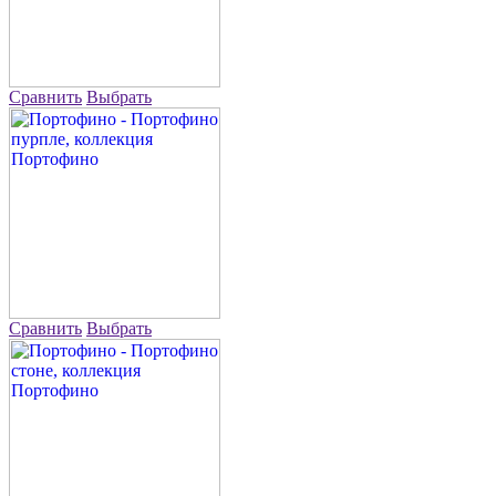
Сравнить
Выбрать
Сравнить
Выбрать